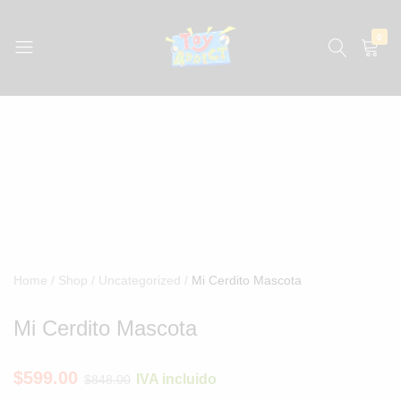
0
jugueteria
La
jugueteria
con
los
precios
más
bajos
de
México
Home
Shop
Uncategorized
Mi Cerdito Mascota
Mi Cerdito Mascota
$
599.00
IVA incluido
$
848.00