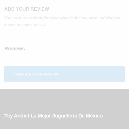
ADD YOUR REVIEW
You must be <a href="https://toyaddict.fun/my-account/">logged
in</a> to post a review.
Reviews
There are no reviews yet.
Toy Addict-La Mejor Juguetería De México