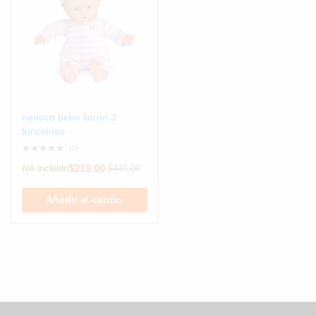
nenuco bebe llorón 3
funciones
(0)
$
219.00
$
445.00
IVA incluido
Añadir al carrito