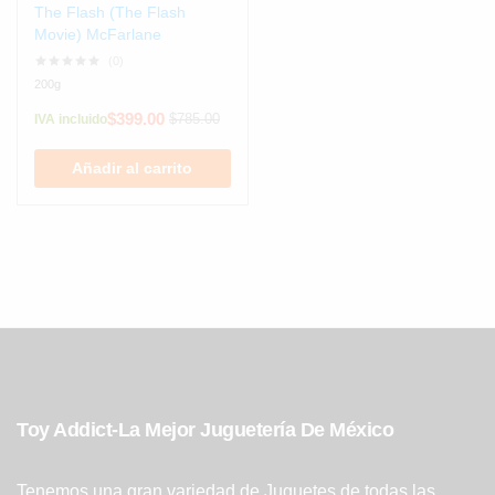
The Flash (The Flash
Movie) McFarlane
(0)
200g
$
399.00
$
785.00
IVA incluido
Añadir al carrito
Toy Addict-La Mejor Juguetería De México
Tenemos una gran variedad de Juguetes de todas las