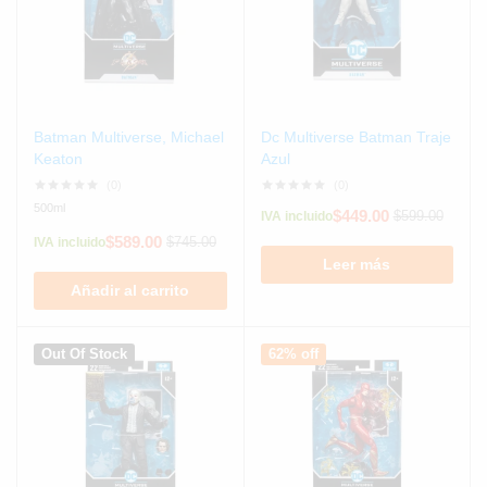
Batman Multiverse, Michael
Dc Multiverse Batman Traje
Keaton
Azul
(0)
(0)
500ml
$
449.00
$
599.00
IVA incluido
$
589.00
$
745.00
IVA incluido
Leer más
Añadir al carrito
Out Of Stock
62% off