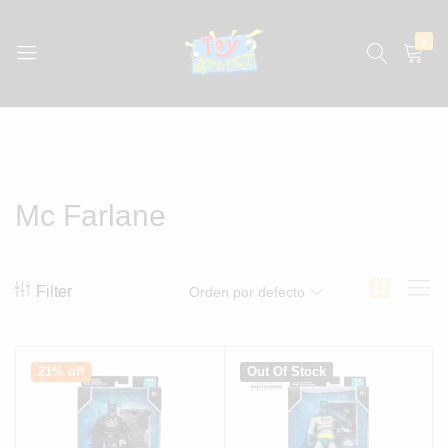
0
jugueteria
La
jugueteria
con
los
precios
Mc Farlane
más
bajos
de
México
Filter
Orden por defecto
21% off
Out Of Stock